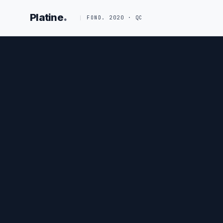
.
Platine
FOND. 2020 · QC