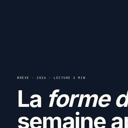
BRÈVE · 2026 · LECTURE 3 MIN
La
forme d
semaine a