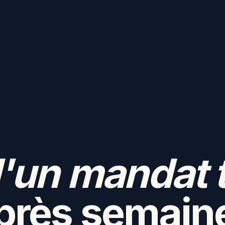
'un mandat 
près semain