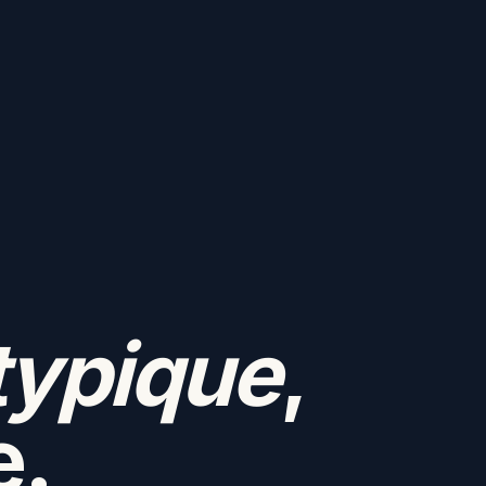
typique
,
e.