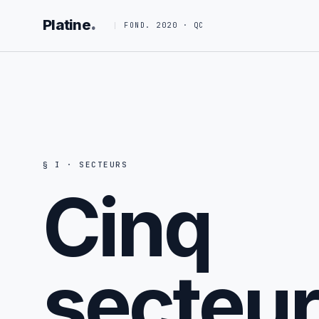
.
Platine
FOND. 2020 · QC
§ I · SECTEURS
Cinq
secteu