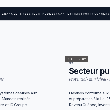
INANCIERS
◆
SECTEUR PUBLIC
◆
SANTÉ
◆
TRANSPORT
◆
COMMERCE
SECTEUR-02
02
Secteur pu
ne.
Provincial · municipal · 
 systèmes destinés aux
Livraison conforme aux 
. Mandats réalisés
et préparation à la Loi 
ier et IQ Groupe
Revenu Québec, Investi