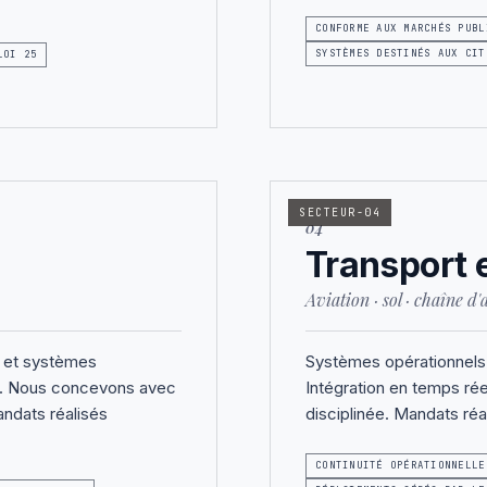
CONFORME AUX MARCHÉS PUBL
SYSTÈMES DESTINÉS AUX CIT
LOI 25
SECTEUR-04
04
Transport e
Aviation · sol · chaîne 
s, et systèmes
Systèmes opérationnels 
el. Nous concevons avec
Intégration en temps rée
andats réalisés
disciplinée. Mandats ré
CONTINUITÉ OPÉRATIONNELLE