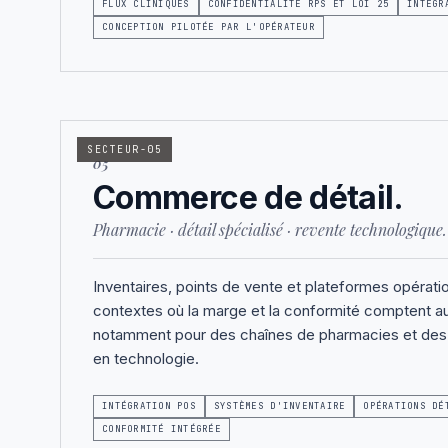
FLUX CLINIQUES
CONFIDENTIALITÉ RPS ET LOI 25
INTÉGR
CONCEPTION PILOTÉE PAR L'OPÉRATEUR
SECTEUR-05
05
Commerce de détail.
Pharmacie · détail spécialisé · revente technologique.
Inventaires, points de vente et plateformes opérati
contextes où la marge et la conformité comptent au
notamment pour des chaînes de pharmacies et des d
en technologie.
INTÉGRATION POS
SYSTÈMES D'INVENTAIRE
OPÉRATIONS DÉ
CONFORMITÉ INTÉGRÉE