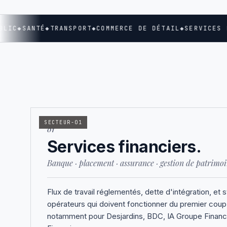
LIC
◆
SANTÉ
◆
TRANSPORT
◆
COMMERCE DE DÉTAIL
◆
SERVICES F
SECTEUR-01
01
Services financiers.
Banque · placement · assurance · gestion de patrimoi
Flux de travail réglementés, dette d'intégration, et
opérateurs qui doivent fonctionner du premier coup
notamment pour Desjardins, BDC, IA Groupe Financ