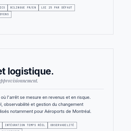
ICS
BILINGUE FR/EN
LOI 25 PAR DÉFAUT
OYENS
t logistique.
d'approvisionnement.
où l'arrêt se mesure en revenus et en risque.
l, observabilité et gestion du changement
alisés notamment pour Aéroports de Montréal.
INTÉGRATION TEMPS RÉEL
OBSERVABILITÉ