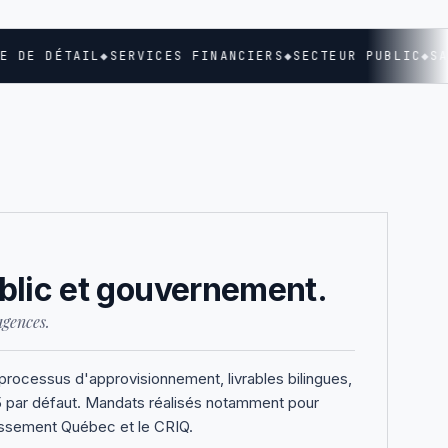
 DE DÉTAIL
◆
SERVICES FINANCIERS
◆
SECTEUR PUBLIC
◆
SAN
blic et gouvernement.
agences.
processus d'approvisionnement, livrables bilingues,
25 par défaut. Mandats réalisés notamment pour
ssement Québec et le CRIQ.