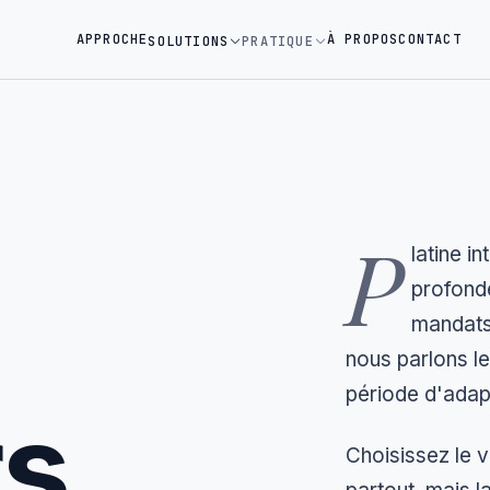
APPROCHE
À PROPOS
CONTACT
SOLUTIONS
PRATIQUE
P
latine i
profonde
mandats,
nous parlons le
période d'adap
rs
Choisissez le 