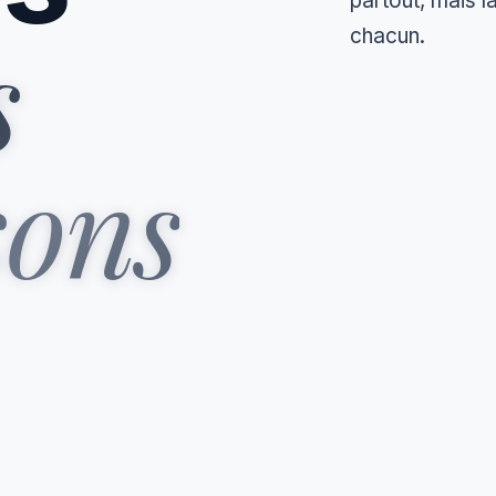
partout, mais l
s
chacun.
sons