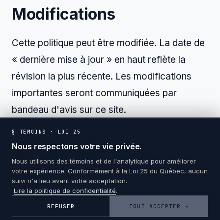
Modifications
Cette politique peut être modifiée. La date de
« dernière mise à jour » en haut reflète la
révision la plus récente. Les modifications
importantes seront communiquées par
bandeau d'avis sur ce site.
§ TÉMOINS · LOI 25
Nous respectons votre vie privée.
Nous utilisons des témoins et de l'analytique pour améliorer
votre expérience. Conformément à la Loi 25 du Québec, aucun
suivi n'a lieu avant votre acceptation.
Lire la politique de confidentialité
.
© 2026 PLATINE CONSULTATION · TOUS DROITS
RÉSERVÉS
REFUSER
TOUT ACCEPTER →
CONFIDENTIALITÉ
TÉMOINS
CONDITIONS
EN