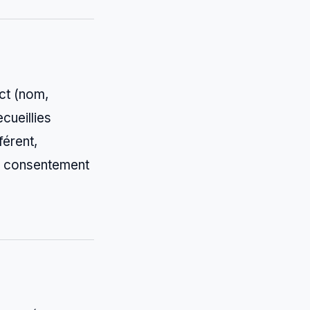
ct (nom,
cueillies
férent,
re consentement