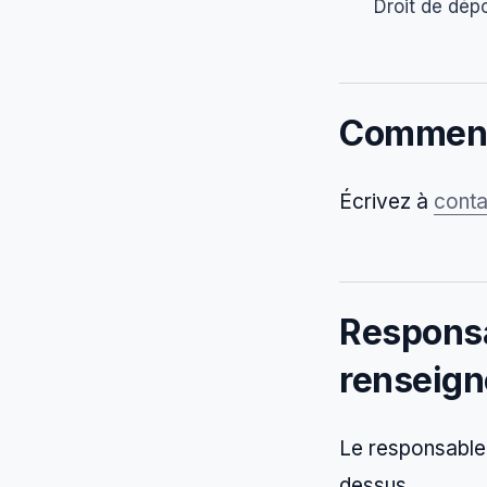
Droit de dép
Comment 
Écrivez à
conta
Responsa
renseign
Le responsable 
dessus.