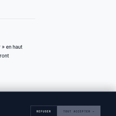
r » en haut
eront
REFUSER
TOUT ACCEPTER →