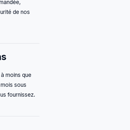
emandée,
curité de nos
ns
 à moins que
 mois sous
us fournissez.