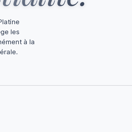
Platine
ège les
mément à la
érale.