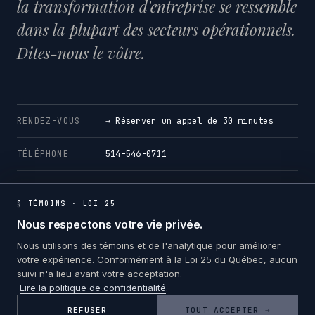
la transformation d'entreprise se ressemble
dans la plupart des secteurs opérationnels.
Dites-nous le vôtre.
RENDEZ-VOUS
→ Réserver un appel de 30 minutes
TÉLÉPHONE
514-546-0711
COURRIEL
contact@platineconsultation.com
§ TÉMOINS · LOI 25
Nous respectons votre vie privée.
Nous utilisons des témoins et de l'analytique pour améliorer
votre expérience. Conformément à la Loi 25 du Québec, aucun
suivi n'a lieu avant votre acceptation.
Lire la politique de confidentialité
.
© 2026 PLATINE CONSULTATION · TOUS DROITS
RÉSERVÉS
REFUSER
TOUT ACCEPTER →
CONFIDENTIALITÉ
TÉMOINS
CONDITIONS
EN