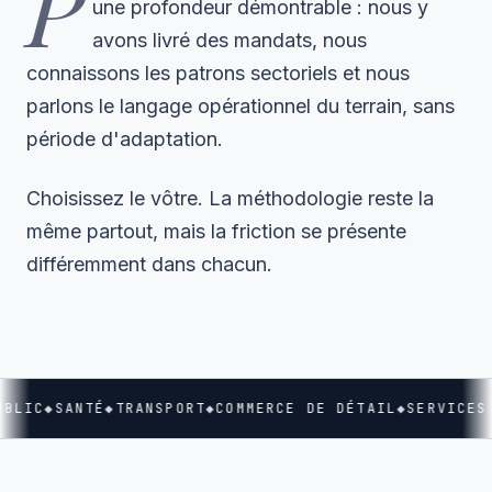
P
une profondeur démontrable : nous y
avons livré des mandats, nous
connaissons les patrons sectoriels et nous
parlons le langage opérationnel du terrain, sans
période d'adaptation.
Choisissez le vôtre. La méthodologie reste la
même partout, mais la friction se présente
différemment dans chacun.
BLIC
◆
SANTÉ
◆
TRANSPORT
◆
COMMERCE DE DÉTAIL
◆
SERVICES 