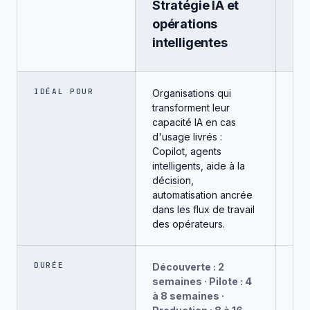
Stratégie IA et
In
opérations
sy
intelligentes
d'
IDÉAL POUR
Organisations qui
Équ
transforment leur
exp
capacité IA en cas
pla
d'usage livrés :
(Mi
Copilot, agents
ERP
intelligents, aide à la
ne 
décision,
obl
automatisation ancrée
opé
dans les flux de travail
dép
des opérateurs.
don
DURÉE
Découverte : 2
Dia
semaines · Pilote : 4
sem
à 8 semaines ·
Con