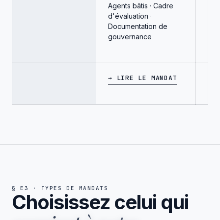
Agents bâtis · Cadre
d'in
d'évaluation ·
Inté
Documentation de
Gui
gouvernance
→ LIRE LE MANDAT
→ 
§ E3 · TYPES DE MANDATS
Choisissez celui qui