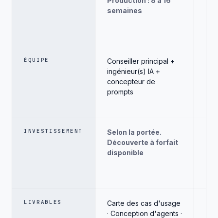
Production : 8 à 16
16 
semaines
spr
ÉQUIPE
Conseiller principal +
Con
ingénieur(s) IA +
1 à
concepteur de
d'i
prompts
INVESTISSEMENT
Selon la portée.
Sel
Découverte à forfait
Dia
disponible
dis
LIVRABLES
Carte des cas d'usage
Car
· Conception d'agents ·
Arc